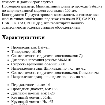
точность и долгий срок службы.
Проходной диаметр: Минимальный диаметр прохода (габарит
по ширине) данной модели составляет 155 мм.
Конструкция: Предусматривает возможность изготовления с
любым типом хвостовика под заказ (включая BT, CAPTO,
HSK, SK, CAT, NT и др.), что гарантирует полную
совместимость головки с вашим оборудованием.
Характеристики
Производитель:
Haiwan
Типоразмер:
BT40
Совместимость с другими хвостовиками:
Да
Диапазон нарезания резьбы:
М6-М16
Скорость вращения, об/мин:
5000
Направление вращ. Шпинделя:
по ч.с. - по ч.с.
Совместимость с другими хвостовиками:
Совместима
Направление вращ. шпинделя:
по ч. с. - по ч.с.
Передаточное число:
1:1
Проходной диаметр, мм:
155
Диапазон зажима, мм:
1-20
Крутящий момент:
65Нм
Крутящий момент, Нм:
65