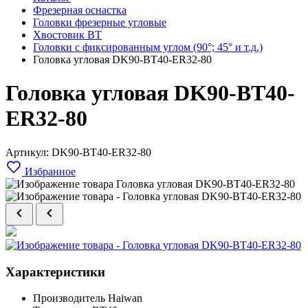
Фрезерная оснастка
Головки фрезерные угловые
Хвостовик BT
Головки с фиксированным углом (90°; 45° и т.д.)
Головка угловая DK90-BT40-ER32-80
Головка угловая DK90-BT40-
ER32-80
Артикул: DK90-BT40-ER32-80
Избранное
Характеристики
Производитель
Haiwan