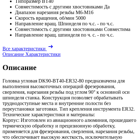
Типоразмер
BT40
Совместимость с другими хвостовиками
Да
Диапазон нарезания резьбы
М6-М16
Скорость вращения, об/мин
5000
Направление вращ. Шпинделя
по ч.с. - по ч.с.
Совместимость с другими хвостовиками
Совместима
Направление вращ. шпинделя
по ч. с. - по ч.с.
Все характеристики
Описание
Характеристики
Описание
Головка угловая DK90-BT40-ER32-80 предназначена для
выполнения высокоточных операций фрезерования,
сверления, нарезания резьбы под углом 90° к основной оси
шпинделя станка. Конструкция позволяет обрабатывать
труднодоступные места и внутренние полости без
переустановки заготовки. Тип крепления инструмента ER32.
Технические характеристики и материалы:
Корпус: Изготовлен из авиационного алюминия, прошедшего
термическую обработку и прецизионную обработку,
применяется для фрезерования, сверления, нарезания резьбы,
что обеспечивает высокую жесткость, исключительную