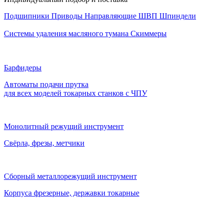
Подшипники
Приводы
Направляющие
ШВП
Шпиндели
Системы удаления масляного тумана
Скиммеры
Барфидеры
Автоматы подачи прутка
для всех моделей токарных станков с ЧПУ
Монолитный режущий инструмент
Свёрла, фрезы, метчики
Сборный металлорежущий инструмент
Корпуса фрезерные, державки токарные