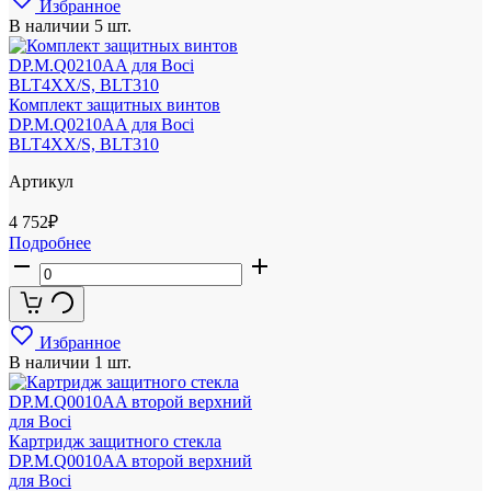
Избранное
В наличии
5 шт.
Комплект защитных винтов
DP.M.Q0210AA для Boci
BLT4XX/S, BLT310
Артикул
4 752
₽
Подробнее
Избранное
В наличии
1 шт.
Картридж защитного стекла
DP.M.Q0010AA второй верхний
для Boci